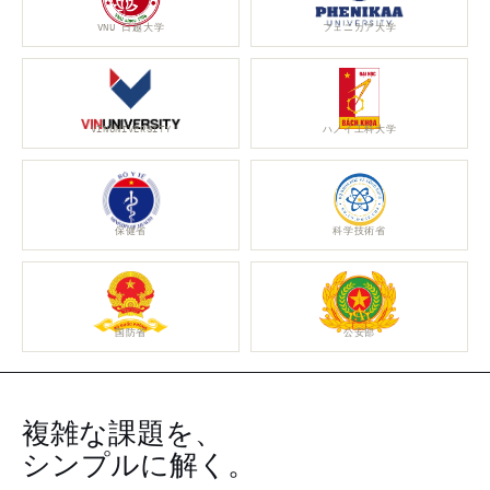
VNU 日越大学
フェニカア大学
VINUNIVERSITY
ハノイ工科大学
保健省
科学技術省
国防省
公安部
複雑な課題を、
シンプルに解く。