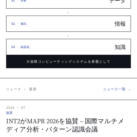
データ
01 · 分析
→
情報
02 · 抽出
→
知識
03 · 結晶化
大規模コンピューティングシステムを基盤として
ニュース – 最新
ニュース一覧 →
2026 – 07
協賛
INT2がMAPR 2026を協賛 – 国際マルチメ
ディア分析・パターン認識会議