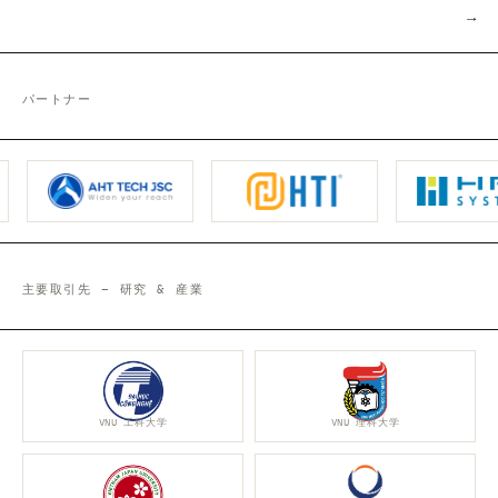
→
パートナー
主要取引先 – 研究 & 産業
VNU 工科大学
VNU 理科大学