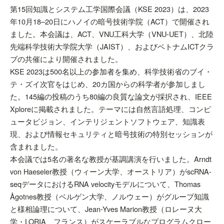
第15回知識とシステム工学国際会議（KSE 2023）は、2023
年10月18–20日にハノイの暗号技術学院（ACT）で開催され
ました。本会議は、ACT、VNU工科大学（VNU-UET）、北陸
先端科学技術大学院大学（JAIST）、およびベトナムICTクラ
ブの共催により開催されました。
KSE 2023は500名以上の参加者を集め、科学技術省のブイ・
テ・ズイ次官をはじめ、20カ国からの科学者が参加しまし
た。145編の投稿のうち80編の良質な論文が採択され、IEEE
Xploreに掲載されました。テーマには自然言語処理、コンピ
ュータビジョン、インテリジェントソフトウェア、知識表
現、および情報セキュリティと暗号技術の特別セッションが
含まれました。
本会議では5名の著名な教授が基調講演を行いました。Arndt
von Haeseler教授（ウィーン大学、オーストリア）がscRNA-
seqデータにおけるRNA velocityモデルについて、Thomas
Ågotnes教授（ベルゲン大学、ノルウェー）がグループ知識
と様相論理について、Jean-Yves Marion教授（ロレーヌ大
学・LORIA、フランス）がスケーラブルなプログラムクロー