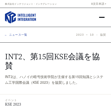
Skip to content
A文
日本語
株式会社インテリジェント・インテグレーション
▼
← ニュース一覧
2023 – 10 · 協賛
INT2、第15回KSE会議を協
賛
INT2は、ハノイの暗号技術学院が主催する第15回知識とシステ
ム工学国際会議（KSE 2023）を協賛しました。
イベント
KSE 2023