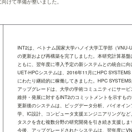
に向けて準備が整いました。
INT2は、ベトナム国家大学ハノイ大学工学部（VNU-U
の更新および再構築を完了しました。本研究計算基盤
ともに、翌年度に導入予定の新システムとの統合に向
UET-HPCシステムは、2016年11月にHPC SYSTEM
にわたり継続的に稼働してきました。HPC SYSTEM
アップグレードは、大学の学術コミュニティにサービ
維持・発展に対するINT2のコミットメントを示すも
更新後のシステムは、ビッグデータ分析、バイオイン
学、IC設計、コンピュータ支援エンジニアリングな
タスクを含む複数分野の研究開発を引き続き支援しま
今後、アップグレードされたシステムは、翌年度にVNU