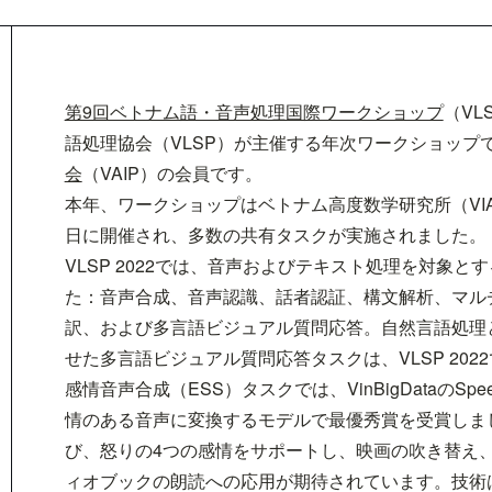
第9回ベトナム語・音声処理国際ワークショップ
（VL
語処理協会（VLSP）が主催する年次ワークショップで
会
（VAIP）の会員です。
本年、ワークショップはベトナム高度数学研究所（VIAS
日に開催され、多数の共有タスクが実施されました。
VLSP 2022では、音声およびテキスト処理を対象
た：音声合成、音声認識、話者認証、構文解析、マル
訳、および多言語ビジュアル質問応答。自然言語処理
せた多言語ビジュアル質問応答タスクは、VLSP 20
感情音声合成（ESS）タスクでは、VinBigDataのSpe
情のある音声に変換するモデルで最優秀賞を受賞しま
び、怒りの4つの感情をサポートし、映画の吹き替え
ィオブックの朗読への応用が期待されています。技術は